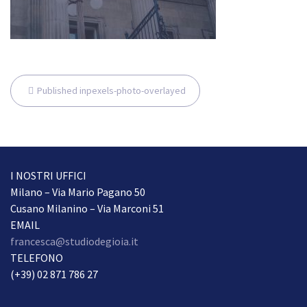
Navigazione
Published in
pexels-photo-overlayed
articoli
I NOSTRI UFFICI
Milano – Via Mario Pagano 50
Cusano Milanino – Via Marconi 51
EMAIL
francesca@studiodegioia.it
TELEFONO
(+39) 02 871 786 27