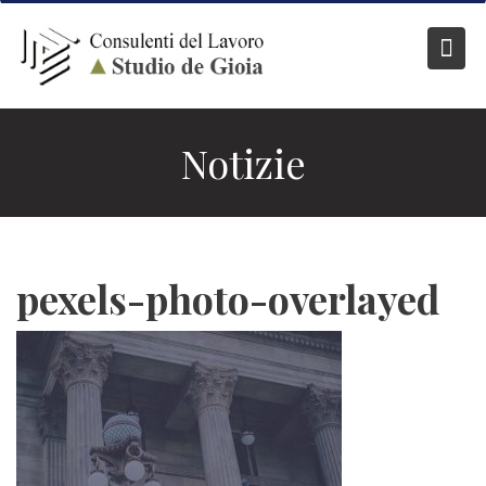
Skip
to
content
Notizie
pexels-photo-overlayed