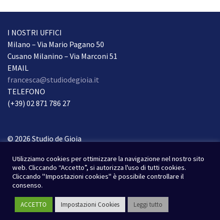
I NOSTRI UFFICI
Milano – Via Mario Pagano 50
Cusano Milanino – Via Marconi 51
EMAIL
francesca@studiodegioia.it
TELEFONO
(+39) 02 871 786 27
© 2026 Studio de Gioia
Tutti i diritti riservati.
Utilizziamo cookies per ottimizzare la navigazione nel nostro sito
Condizioni Privacy
web. Cliccando “Accetto”, si autorizza l'uso di tutti cookies.
Cliccando "Impostazioni cookies" è possibile controllare il
consenso.
Webdesign & webdevelopment
Susad-design.com
ACCETTO
Impostazioni Cookies
Leggi tutto
Photos
Unsplash
&
Pixabay