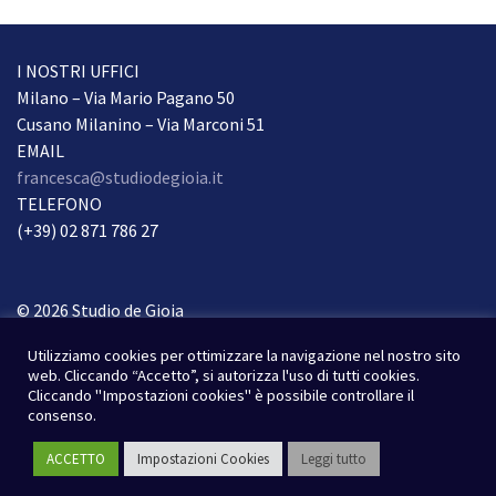
I NOSTRI UFFICI
Milano – Via Mario Pagano 50
Cusano Milanino – Via Marconi 51
EMAIL
francesca@studiodegioia.it
TELEFONO
(+39) 02 871 786 27
© 2026 Studio de Gioia
Tutti i diritti riservati.
Utilizziamo cookies per ottimizzare la navigazione nel nostro sito
Condizioni Privacy
web. Cliccando “Accetto”, si autorizza l'uso di tutti cookies.
Cliccando "Impostazioni cookies" è possibile controllare il
Webdesign & webdevelopment
consenso.
Susad-design.com
ACCETTO
Impostazioni Cookies
Leggi tutto
Photos
Unsplash
&
Pixabay