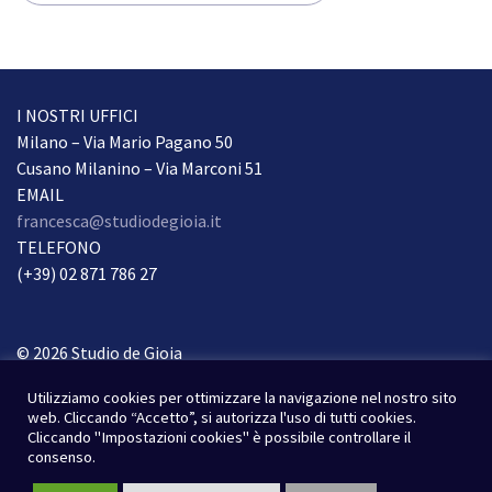
articoli
I NOSTRI UFFICI
Milano – Via Mario Pagano 50
Cusano Milanino – Via Marconi 51
EMAIL
francesca@studiodegioia.it
TELEFONO
(+39) 02 871 786 27
© 2026 Studio de Gioia
Tutti i diritti riservati.
Utilizziamo cookies per ottimizzare la navigazione nel nostro sito
Condizioni Privacy
web. Cliccando “Accetto”, si autorizza l'uso di tutti cookies.
Cliccando "Impostazioni cookies" è possibile controllare il
consenso.
Webdesign & webdevelopment
Susad-design.com