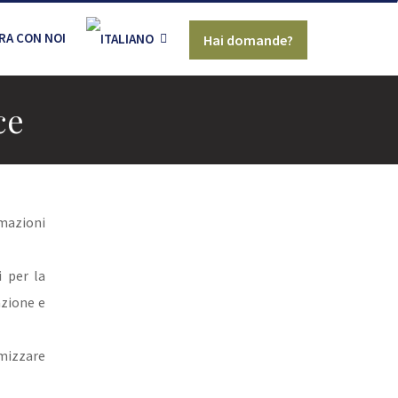
RA CON NOI
Hai domande?
ce
rmazioni
i per la
azione e
imizzare