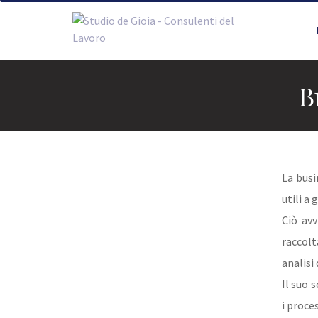
Skip
to
content
B
La busi
utili a 
Ciò avv
raccolt
analisi
Il suo 
i proces