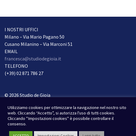
I NOSTRI UFFICI
Milano – Via Mario Pagano 50
Cusano Milanino – Via Marconi 51
EMAIL
francesca@studiodegioia.it
TELEFONO
(+39) 02 871 786 27
© 2026 Studio de Gioia
Tutti i diritti riservati.
Utilizziamo cookies per ottimizzare la navigazione nel nostro sito
Condizioni Privacy
web. Cliccando “Accetto”, si autorizza l'uso di tutti cookies.
Cliccando "Impostazioni cookies" è possibile controllare il
Webdesign & webdevelopment
consenso.
Susad-design.com
ACCETTO
Impostazioni Cookies
Leggi tutto